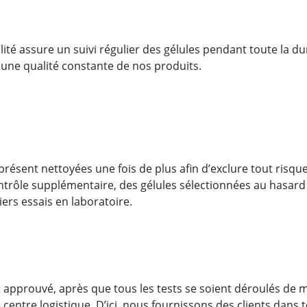
lité assure un suivi régulier des gélules pendant toute la 
 une qualité constante de nos produits.
 présent nettoyées une fois de plus afin d’exclure tout risq
ntrôle supplémentaire, des gélules sélectionnées au hasard 
iers essais en laboratoire.
t approuvé, après que tous les tests se soient déroulés de ma
centre logistique. D’ici, nous fournissons des clients dans 